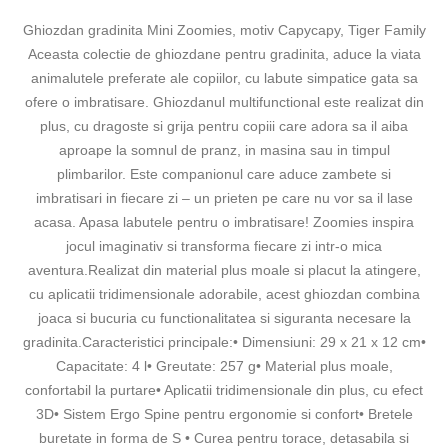
Ghiozdan gradinita Mini Zoomies, motiv Capycapy, Tiger Family
Aceasta colectie de ghiozdane pentru gradinita, aduce la viata
animalutele preferate ale copiilor, cu labute simpatice gata sa
ofere o imbratisare. Ghiozdanul multifunctional este realizat din
plus, cu dragoste si grija pentru copiii care adora sa il aiba
aproape la somnul de pranz, in masina sau in timpul
plimbarilor. Este companionul care aduce zambete si
imbratisari in fiecare zi – un prieten pe care nu vor sa il lase
acasa. Apasa labutele pentru o imbratisare! Zoomies inspira
jocul imaginativ si transforma fiecare zi intr-o mica
aventura.Realizat din material plus moale si placut la atingere,
cu aplicatii tridimensionale adorabile, acest ghiozdan combina
joaca si bucuria cu functionalitatea si siguranta necesare la
gradinita.Caracteristici principale:• Dimensiuni: 29 x 21 x 12 cm•
Capacitate: 4 l• Greutate: 257 g• Material plus moale,
confortabil la purtare• Aplicatii tridimensionale din plus, cu efect
3D• Sistem Ergo Spine pentru ergonomie si confort• Bretele
buretate in forma de S • Curea pentru torace, detasabila si