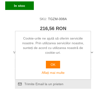
In stoc
SKU:
TGZM-008A
216,56 RON
Cookie-urile ne ajută să oferim serviciile
ADAUGĂ ÎN COȘ
noastre. Prin utilizarea serviciilor noastre,
sunteți de acord cu utilizarea noastră de
Vă rugăm să selectați adresa la care doriți să livrați
cookie-uri.
Adaugă la lista de preferinte
OK
Aflați mai multe
Adăugați pentru a compara lista
Trimite Email la un prieten