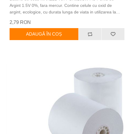
Argint 1.5V 0%, fara mercur. Contine celule cu oxid de
argint, ecologice, cu durata lunga de viata in utilizarea la
ceasurile de mana cuart. Asigura o tensiune de functionare
2,79 RON
stabila. Aceasta baterie nu contine mercur. A nu se lasa la
indemana copiilor mici. Pretul este per bucata.
ADAUGĂ ÎN COȘ