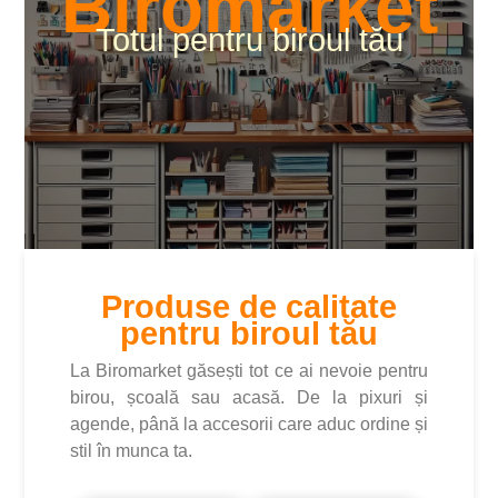
Biromarket
Totul pentru biroul tău
Produse de calitate
pentru biroul tău
La Biromarket găsești tot ce ai nevoie pentru
birou, școală sau acasă. De la pixuri și
agende, până la accesorii care aduc ordine și
stil în munca ta.