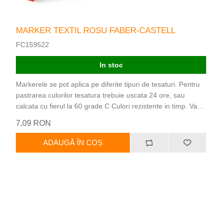
MARKER TEXTIL ROSU FABER-CASTELL
FC159522
In stoc
Markerele se pot aplica pe diferite tipuri de tesaturi. Pentru
pastrarea culorilor tesatura trebuie uscata 24 ore, sau
calcata cu fierul la 60 grade C Culori rezistente in timp. Varf
durabil, tesit, cu scriere de 3 grosimi: 1mm, 2mm sau 5mm.
7,09 RON
Inainte de aplicare tesatura trebuie sa fie spalata.
ADAUGĂ ÎN COȘ