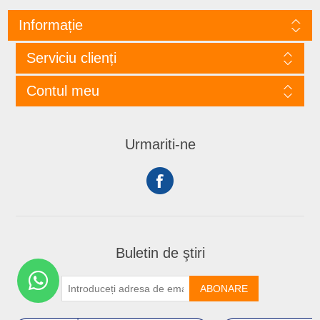
Informație
Serviciu clienți
Contul meu
Urmariti-ne
Buletin de ştiri
ABONARE