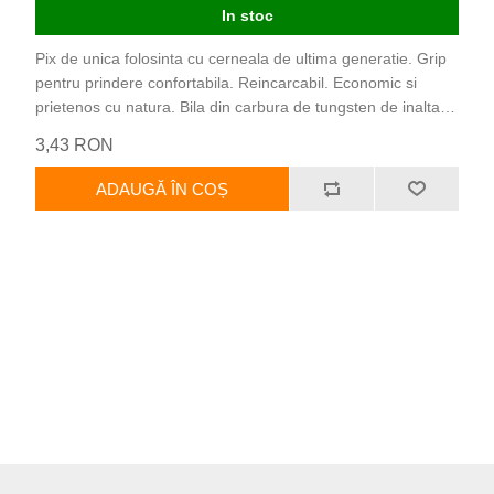
In stoc
Pix de unica folosinta cu cerneala de ultima generatie. Grip
pentru prindere confortabila. Reincarcabil. Economic si
prietenos cu natura. Bila din carbura de tungsten de inalta
calitate, combinata cu cerneala pe baza de ulei, ofera o
3,43 RON
experienta de scriere usoara si fluida.
ADAUGĂ ÎN COȘ