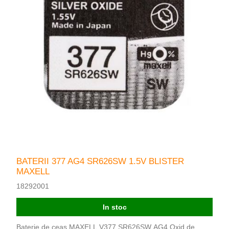
BATERII 377 AG4 SR626SW 1.5V BLISTER
MAXELL
18292001
In stoc
Baterie de ceas MAXELL V377 SR626SW AG4 Oxid de