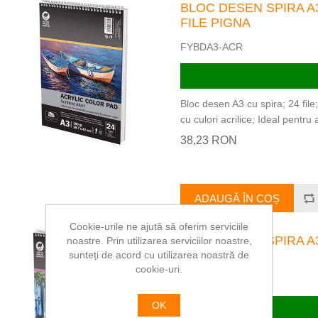
BLOC DESEN SPIRA A3
FILE PIGNA
FYBDA3-ACR
Bloc desen A3 cu spira; 24 file
cu culori acrilice; Ideal pentru ac
38,23 RON
ADAUGĂ ÎN COȘ
Cookie-urile ne ajută să oferim serviciile
BLOC DESEN SPIRA A3
noastre. Prin utilizarea serviciilor noastre,
PIGNA
sunteți de acord cu utilizarea noastră de
cookie-uri.
FYBDA3-OIL
OK