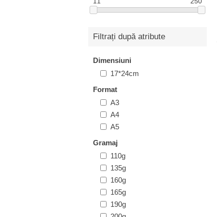
11
250
Filtrați după atribute
Dimensiuni
17*24cm
Format
A3
A4
A5
Gramaj
110g
135g
160g
165g
190g
200g