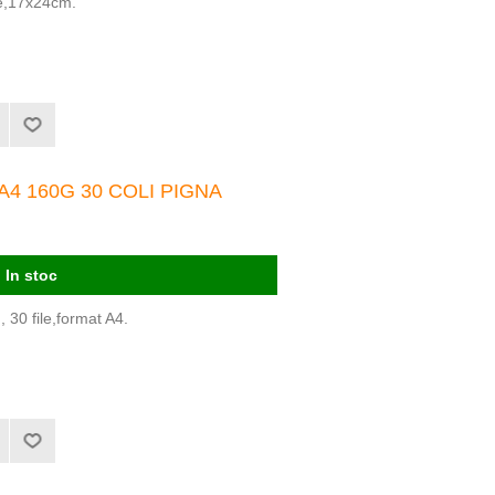
le,17x24cm.
4 160G 30 COLI PIGNA
In stoc
 30 file,format A4.