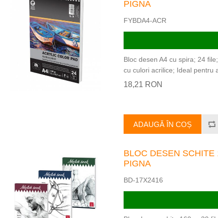
PIGNA
FYBDA4-ACR
Bloc desen A4 cu spira; 24 file
cu culori acrilice; Ideal pentru ac
18,21 RON
ADAUGĂ ÎN COȘ
BLOC DESEN SCHITE 1
PIGNA
BD-17X2416