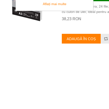
Aflați mai multe
Bloc desen A3 cu spira; 24 file
cu culori de ulei; Ideal pentru ac
38,23 RON
ADAUGĂ ÎN COȘ