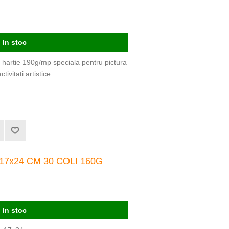
In stoc
; hartie 190g/mp speciala pentru pictura
tivitati artistice.
7x24 CM 30 COLI 160G
In stoc