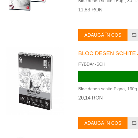
Bloc desen schite 160g , 30 fi
11,83 RON
ADAUGĂ ÎN COȘ
BLOC DESEN SCHITE A
FYBDA4-SCH
Bloc desen schite Pigna, 160g ,
20,14 RON
ADAUGĂ ÎN COȘ