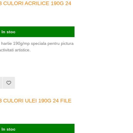
 CULORI ACRILICE 190G 24
In stoc
; hartie 190g/mp speciala pentru pictura
tivitati artistice.
 CULORI ULEI 190G 24 FILE
In stoc