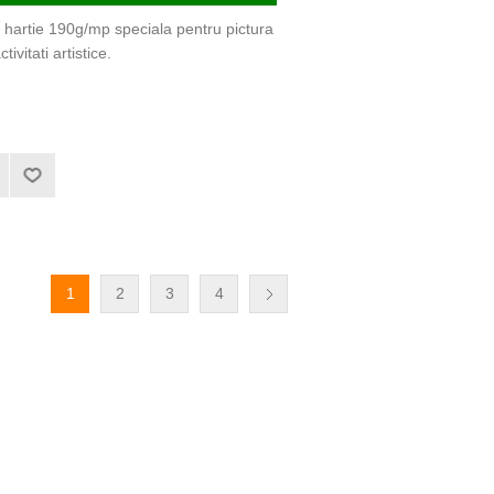
; hartie 190g/mp speciala pentru pictura
tivitati artistice.
1
2
3
4