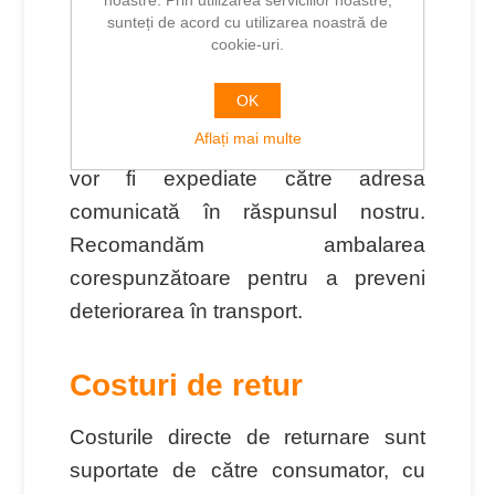
noastre. Prin utilizarea serviciilor noastre,
Metoda de rambursare dorită
sunteți de acord cu utilizarea noastră de
cookie-uri.
Expedierea produselor
OK
Aflați mai multe
După solicitarea de retur, produsele
vor fi expediate către adresa
comunicată în răspunsul nostru.
Recomandăm ambalarea
corespunzătoare pentru a preveni
deteriorarea în transport.
Costuri de retur
Costurile directe de returnare sunt
suportate de către consumator, cu