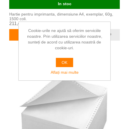
In stoc
Hartie pentru imprimanta, dimensiune A4, exemplar, 60g,
1500 coli.
211,41 RON
Cookie-urile ne ajută să oferim serviciile
ADAUGĂ ÎN COȘ
noastre. Prin utilizarea serviciilor noastre,
sunteți de acord cu utilizarea noastră de
cookie-uri.
OK
Aflați mai multe