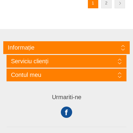
1
2
Informație
Serviciu clienți
Contul meu
Urmariti-ne