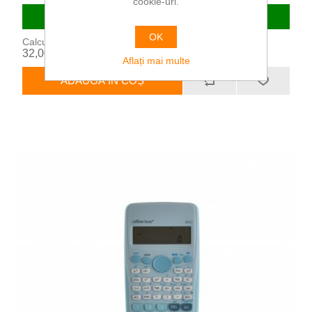
cookie-uri.
In stoc
OK
Calculator Stiintific Office Box 10+2 Functii Culoare Alb
32,00 RON
Aflați mai multe
ADAUGĂ ÎN COȘ