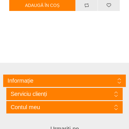
ADAUGĂ ÎN COȘ
Informație
Serviciu clienți
Contul meu
Urmariti-ne