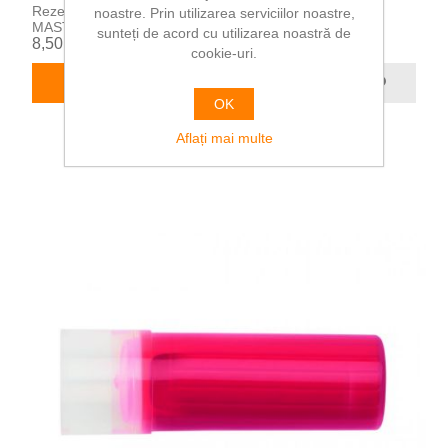
Rezerva pentru markerul de whiteboard V-BOARD
noastre. Prin utilizarea serviciilor noastre,
MASTER.
sunteți de acord cu utilizarea noastră de
8,50 RON
cookie-uri.
ADAUGĂ ÎN COȘ
OK
Aflați mai multe