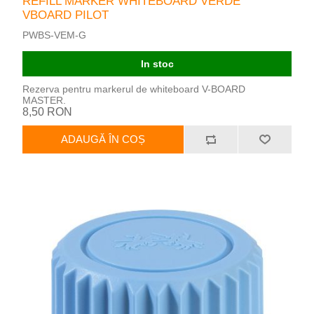
REFILL MARKER WHITEBOARD VERDE
VBOARD PILOT
PWBS-VEM-G
In stoc
Rezerva pentru markerul de whiteboard V-BOARD
MASTER.
8,50 RON
ADAUGĂ ÎN COȘ