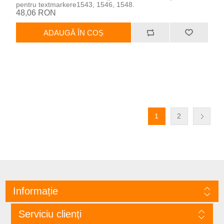
pentru textmarkere1543, 1546, 1548.
48,06 RON
ADAUGĂ ÎN COȘ
1
2
Informație
Serviciu clienți