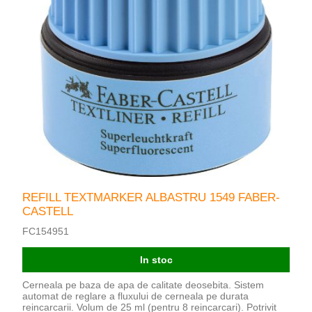
REFILL TEXTMARKER ALBASTRU 1549 FABER-
CASTELL
FC154951
In stoc
Cerneala pe baza de apa de calitate deosebita. Sistem
automat de reglare a fluxului de cerneala pe durata
reincarcarii. Volum de 25 ml (pentru 8 reincarcari). Potrivit