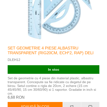
SET GEOMETRIE 4 PIESE ALBASTRU
TRANSPARENT (RIG20CM, ECH*2, RAP) DELI
DLEH12
In stoc
Set de geometrie cu 4 piese din material plastic, albastru
transparent. Concepute sa fie ridicate cu degetul de pe
birou. Setul contine o rigla de 20cm, 2 echere (15 cm
45/45/90, 15 cm 30/60/90) si 1 raportor. Gradatie in inch si
cm.
6,68 RON
ADAUGĂ ÎN COȘ