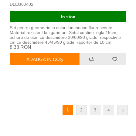
DLEG00402
In stoc
Set pentru geometrie in culori luminoase fluorescente.
Material rezistent la zgarieturi. Setul contine: rigla 15cm,
echere de 6cm cu deschidere 30/60/90 grade, respectiv 5
cm cu deschidere 45/45/90 grade, raportor de 10 cm.
8,33 RON
ADAUGĂ ÎN COȘ
1
2
3
4