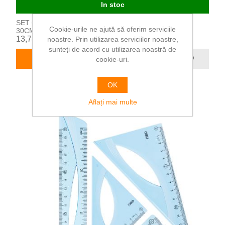
In stoc
SET GEOMETRIE 3 PIESE RIGLA
Cookie-urile ne ajută să oferim serviciile
30CM/RAPORTOR/ECHER FLEXIBIL PELIKAN
13,78 RON
noastre. Prin utilizarea serviciilor noastre,
sunteți de acord cu utilizarea noastră de
ADAUGĂ ÎN COȘ
cookie-uri.
OK
Aflați mai multe