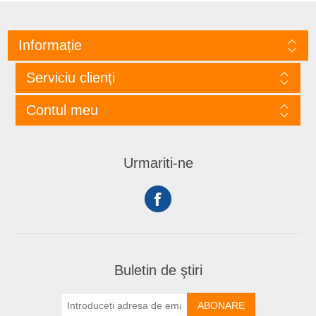
Informație
Serviciu clienți
Contul meu
Urmariti-ne
Buletin de ştiri
ABONARE