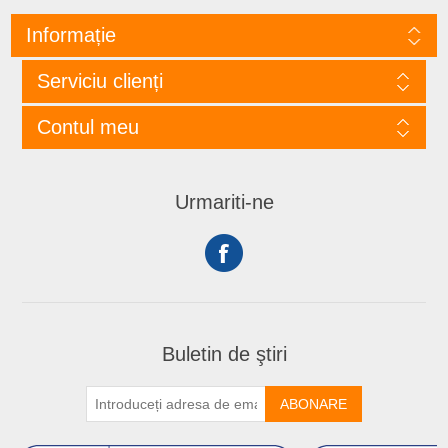
Informație
Serviciu clienți
Contul meu
Urmariti-ne
Buletin de ştiri
ABONARE