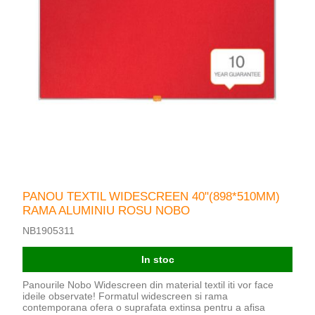
PANOU TEXTIL WIDESCREEN 40"(898*510MM)
RAMA ALUMINIU ROSU NOBO
NB1905311
In stoc
Panourile Nobo Widescreen din material textil iti vor face
ideile observate! Formatul widescreen si rama
contemporana ofera o suprafata extinsa pentru a afisa