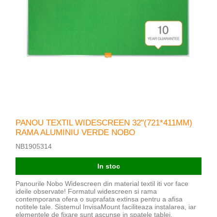
PANOU TEXTIL WIDESCREEN 32"(721*411MM)
RAMA ALUMINIU VERDE NOBO
NB1905314
In stoc
Panourile Nobo Widescreen din material textil iti vor face
ideile observate! Formatul widescreen si rama
contemporana ofera o suprafata extinsa pentru a afisa
notitele tale. Sistemul InvisaMount faciliteaza instalarea, iar
elementele de fixare sunt ascunse in spatele tablei.