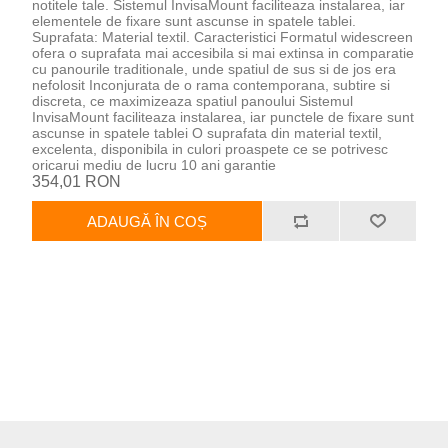
notitele tale. Sistemul InvisaMount faciliteaza instalarea, iar
elementele de fixare sunt ascunse in spatele tablei.
Suprafata: Material textil. Caracteristici Formatul widescreen
ofera o suprafata mai accesibila si mai extinsa in comparatie
cu panourile traditionale, unde spatiul de sus si de jos era
nefolosit Inconjurata de o rama contemporana, subtire si
discreta, ce maximizeaza spatiul panoului Sistemul
InvisaMount faciliteaza instalarea, iar punctele de fixare sunt
ascunse in spatele tablei O suprafata din material textil,
excelenta, disponibila in culori proaspete ce se potrivesc
oricarui mediu de lucru 10 ani garantie
354,01 RON
ADAUGĂ ÎN COȘ