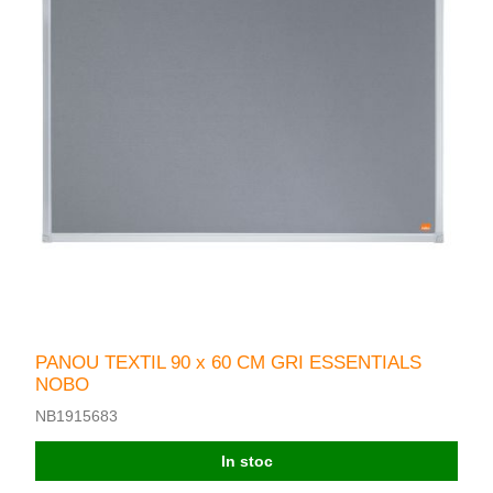
PANOU TEXTIL 90 x 60 CM GRI ESSENTIALS
NOBO
NB1915683
In stoc