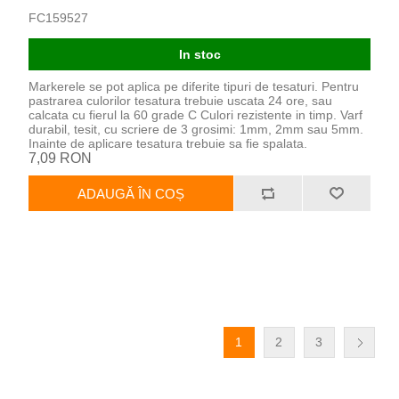
FC159527
In stoc
Markerele se pot aplica pe diferite tipuri de tesaturi. Pentru
pastrarea culorilor tesatura trebuie uscata 24 ore, sau
calcata cu fierul la 60 grade C Culori rezistente in timp. Varf
durabil, tesit, cu scriere de 3 grosimi: 1mm, 2mm sau 5mm.
Inainte de aplicare tesatura trebuie sa fie spalata.
7,09 RON
ADAUGĂ ÎN COȘ
1
2
3