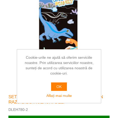
Cookie-urile ne ajută să oferim serviciile
noastre. Prin utilizarea serviciilor noastre,
sunteți de acord cu utilizarea noastră de
cookie-uri.
OK
Aflați mai multe
SET CREATIV 15 SEMNE DE CARTE CARTON
RAZUIBIL DINOZAURI DELI
DLEH780-2