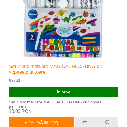
Set 7 buc markere MAGICAL FLOATING cu
vopsea plutitoare
89731
In stoc
Set 7 buc markere MAGICAL FLOATING cu vopsea
plutitoare
13,00 RON
ADAUGĂ ÎN COȘ