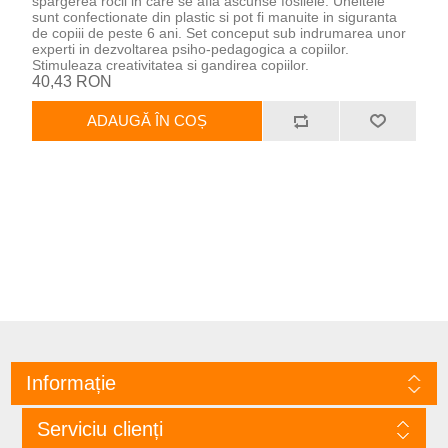
spargerea rocii in care se afla ascunse fosilele. Uneltele
sunt confectionate din plastic si pot fi manuite in siguranta
de copiii de peste 6 ani. Set conceput sub indrumarea unor
experti in dezvoltarea psiho-pedagogica a copiilor.
Stimuleaza creativitatea si gandirea copiilor.
40,43 RON
ADAUGĂ ÎN COȘ
Informație
Serviciu clienți