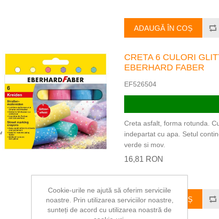
ADAUGĂ ÎN COȘ
CRETA 6 CULORI GLI
EBERHARD FABER
EF526504
Creta asfalt, forma rotunda. Cul
SABLOANE
indepartat cu apa. Setul contine
verde si mov.
16,81 RON
Cookie-urile ne ajută să oferim serviciile
ADAUGĂ ÎN COȘ
noastre. Prin utilizarea serviciilor noastre,
sunteți de acord cu utilizarea noastră de