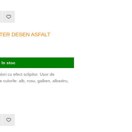
TTER DESEN ASFALT
In stoc
ori cu efect sclipitor. Usor de
 culorile: alb, rosu, galben, albastru,