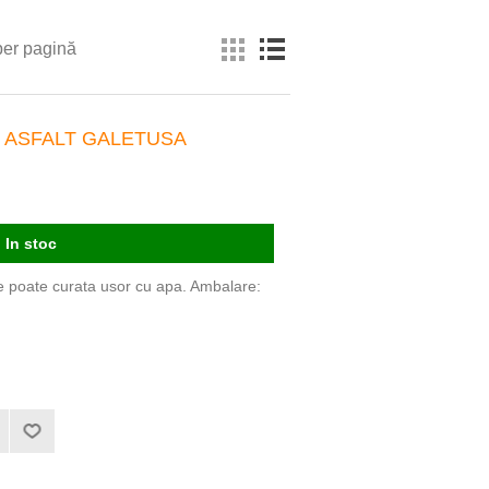
per pagină
 ASFALT GALETUSA
In stoc
Se poate curata usor cu apa. Ambalare: