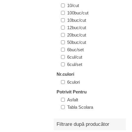
10/cut
100buc/cut
10buc/cut
12buc/cut
20buc/cut
50buc/cut
6buc/set
6cul/cut
6cul/set
Nr.culori
6culori
Potrivit Pentru
Asfalt
Tabla Scolara
Filtrare după producător