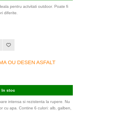
eala pentru actvitati outdoor. Poate fi
i diferite.
MA OU DESEN ASFALT
In stoc
oare intensa si rezistenta la rupere. Nu
or cu apa. Contine 6 culori: alb, galben,