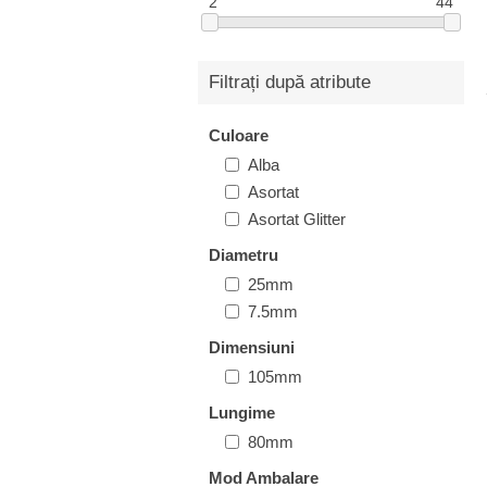
2
44
Filtrați după atribute
Culoare
Alba
Asortat
Asortat Glitter
Diametru
25mm
7.5mm
Dimensiuni
105mm
Lungime
80mm
Mod Ambalare