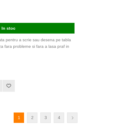
In stoc
ata pentru a scrie sau desena pe tabla
a fara probleme si fara a lasa praf in
1
2
3
4