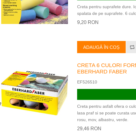
Creta pentru suprafete dure. Id
spalata de pe suprafete. 6 culor
9,20 RON
ADAUGĂ ÎN COȘ
CRETA 6 CULORI FOR
EBERHARD FABER
EF526510
EMPERA
Creta pentru asfalt ofera o cul
lasa praf si se poate curata us
rosu, mov, albastru, verde.
29,46 RON