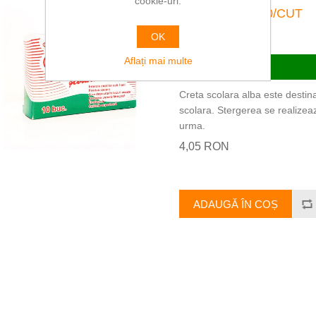
cookie-uri.
CRETA ALBA 10/CUT
OK
AS000038
Aflați mai multe
Creta scolara alba este destin
scolara. Stergerea se realizeaz
urma.
4,05 RON
ADAUGĂ ÎN COȘ