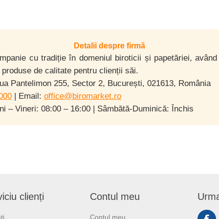
Detalii despre firmă
panie cu tradiție în domeniul biroticii și papetăriei, avân
 produse de calitate pentru clienții săi.
ua Pantelimon 255, Sector 2, București, 021613, România
000
| Email:
office@biromarket.ro
uni – Vineri: 08:00 – 16:00 | Sâmbătă-Duminică: Închis
iciu clienți
Contul meu
Urma
ti
Contul meu