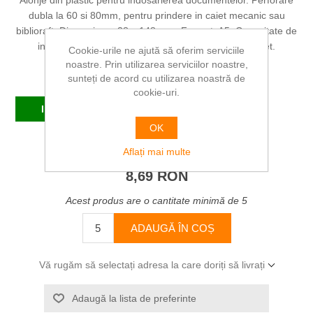
Alonje din plastic pentru indosarierea documentelor. Perforare
dubla la 60 si 80mm, pentru prindere in caiet mecanic sau
biblioraft. Dimensiune: 38 x 148 mm. Format: A5. Capacitate de
indosariere: 100 coli (80 g/mp). Ambalare: 25 buc/set.
Cookie-urile ne ajută să oferim serviciile
noastre. Prin utilizarea serviciilor noastre,
Producător:
EXACOMPTA
sunteți de acord cu utilizarea noastră de
cookie-uri.
In stoc
OK
SKU:
EX426025B
Aflați mai multe
8,69 RON
Acest produs are o cantitate minimă de 5
ADAUGĂ ÎN COȘ
Vă rugăm să selectați adresa la care doriți să livrați
Adaugă la lista de preferinte