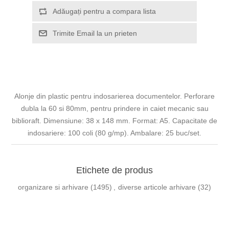
Adăugați pentru a compara lista
Trimite Email la un prieten
Alonje din plastic pentru indosarierea documentelor. Perforare
dubla la 60 si 80mm, pentru prindere in caiet mecanic sau
biblioraft. Dimensiune: 38 x 148 mm. Format: A5. Capacitate de
indosariere: 100 coli (80 g/mp). Ambalare: 25 buc/set.
Etichete de produs
organizare si arhivare
(1495)
,
diverse articole arhivare
(32)