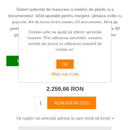
Sistem patentat de masurare a inelelor de plastic si a
documentelor. Ghid ajustabil pentru margine, aliniaza colile cu
precizie. Kit de baza inclus pentru 10 documente. Mod de
perforare: manual Capacitate de perforare: 20 coli hartie 80
Cookie-urile ne ajută să oferim serviciile
g/mp Greutate: 6,9 kg Dimensiuni: 130 x 456 x 396 mm
noastre. Prin utilizarea serviciilor noastre,
sunteți de acord cu utilizarea noastră de
Producător:
FELLOWES
cookie-uri.
In stoc
OK
Aflați mai multe
SKU:
FE5627601
2.259,66 RON
ADAUGĂ ÎN COȘ
Vă rugăm să selectați adresa la care doriți să livrați