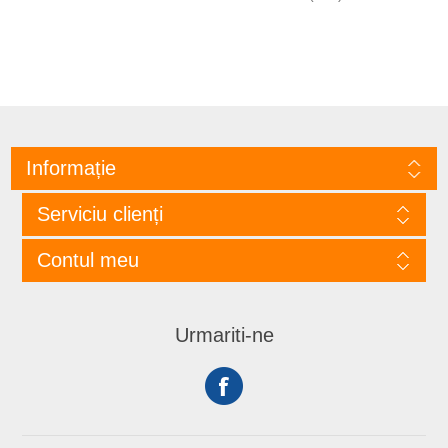
Informație
Serviciu clienți
Contul meu
Urmariti-ne