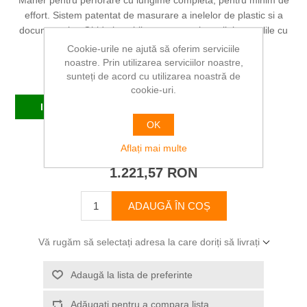
Maner pentru perforare cu lungime completa, pentru minim de
effort. Sistem patentat de masurare a inelelor de plastic si a
documentelor. Ghid ajustabil pentru margine, aliniaza colile cu
precizie.
Cookie-urile ne ajută să oferim serviciile
noastre. Prin utilizarea serviciilor noastre,
Producător:
FELLOWES
sunteți de acord cu utilizarea noastră de
cookie-uri.
In stoc
OK
SKU:
FE5627501
Aflați mai multe
1.221,57 RON
ADAUGĂ ÎN COȘ
Vă rugăm să selectați adresa la care doriți să livrați
Adaugă la lista de preferinte
Adăugați pentru a compara lista