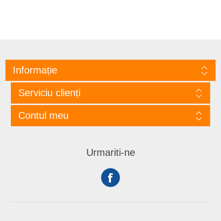
Informație
Serviciu clienți
Contul meu
Urmariti-ne