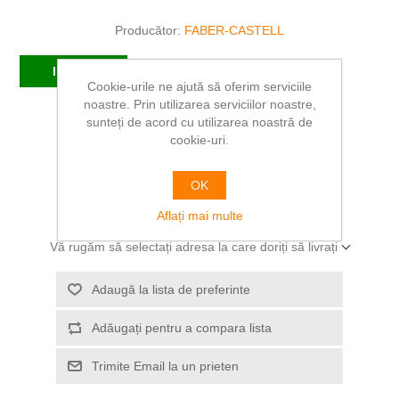
Producător:
FABER-CASTELL
In stoc
Cookie-urile ne ajută să oferim serviciile
noastre. Prin utilizarea serviciilor noastre,
SKU:
FC183526
sunteți de acord cu utilizarea noastră de
cookie-uri.
18,07 RON
OK
ADAUGĂ ÎN COȘ
Aflați mai multe
Vă rugăm să selectați adresa la care doriți să livrați
Adaugă la lista de preferinte
Adăugați pentru a compara lista
Trimite Email la un prieten