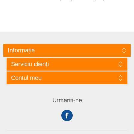
Informație
Serviciu clienți
Contul meu
Urmariti-ne