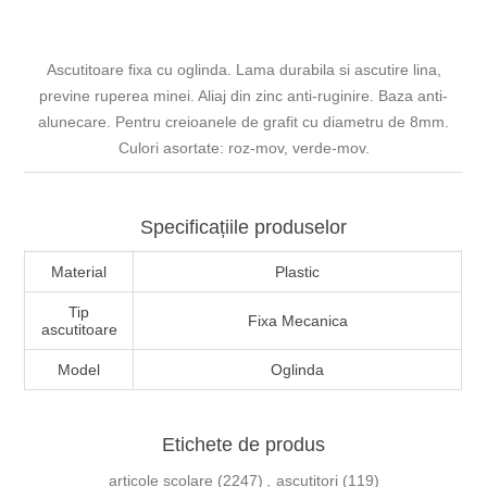
Ascutitoare fixa cu oglinda. Lama durabila si ascutire lina,
previne ruperea minei. Aliaj din zinc anti-ruginire. Baza anti-
alunecare. Pentru creioanele de grafit cu diametru de 8mm.
Culori asortate: roz-mov, verde-mov.
Specificațiile produselor
Material
Plastic
Tip
Fixa Mecanica
ascutitoare
Model
Oglinda
Etichete de produs
articole scolare
(2247)
,
ascutitori
(119)