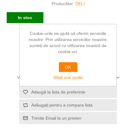
Producător:
DELI
In stoc
Cookie-urile ne ajută să oferim serviciile
SKU:
DLER10004
noastre. Prin utilizarea serviciilor noastre,
sunteți de acord cu utilizarea noastră de
45,97 RON
cookie-uri.
ADAUGĂ ÎN COȘ
OK
Aflați mai multe
Vă rugăm să selectați adresa la care doriți să livrați
Adaugă la lista de preferinte
Adăugați pentru a compara lista
Trimite Email la un prieten