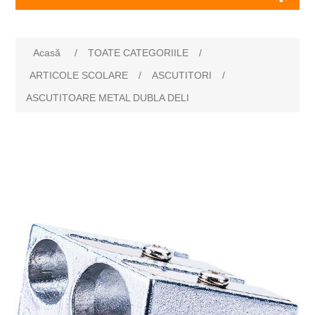
Numele atributului
Valoarea atributului
Acasă
/
TOATE CATEGORIILE
/
ARTICOLE SCOLARE
/
ASCUTITORI
/
ASCUTITOARE METAL DUBLA DELI