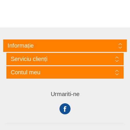
Informație
Serviciu clienți
Contul meu
Urmariti-ne