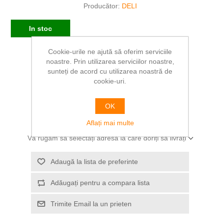
Producător:
DELI
In stoc
Cookie-urile ne ajută să oferim serviciile
SKU:
DLE39762
noastre. Prin utilizarea serviciilor noastre,
sunteți de acord cu utilizarea noastră de
3,21 RON
cookie-uri.
Acest produs are o cantitate minimă de 10
OK
ADAUGĂ ÎN COȘ
Aflați mai multe
Vă rugăm să selectați adresa la care doriți să livrați
Adaugă la lista de preferinte
Adăugați pentru a compara lista
Trimite Email la un prieten