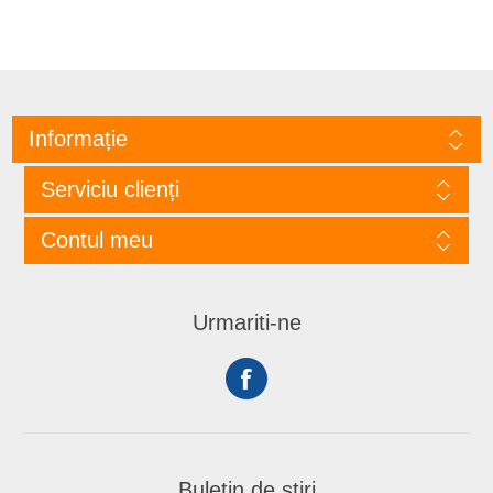
Informație
Serviciu clienți
Contul meu
Urmariti-ne
Buletin de ştiri