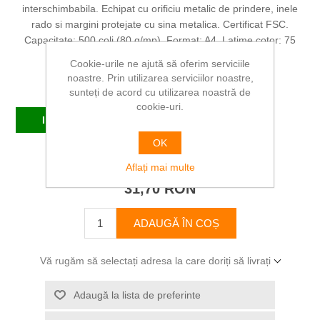
interschimbabila. Echipat cu orificiu metalic de prindere, inele
rado si margini protejate cu sina metalica. Certificat FSC.
Capacitate: 500 coli (80 g/mp). Format: A4. Latime cotor: 75
mm. Dimensiuni: 72 x 318 x 290 mm.
Cookie-urile ne ajută să oferim serviciile
noastre. Prin utilizarea serviciilor noastre,
Producător:
ESSELTE
sunteți de acord cu utilizarea noastră de
cookie-uri.
In stoc
OK
SKU:
ES11257
Aflați mai multe
31,70 RON
ADAUGĂ ÎN COȘ
Vă rugăm să selectați adresa la care doriți să livrați
Adaugă la lista de preferinte