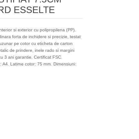
ARD ESSELTE
 interior si exterior cu polipropilena (PP).
ara forta de inchidere si precizie, testat
Buzunar pe cotor cu eticheta de carton
talic de prindere, inele rado si margini
u 3 ani garantie. Certificat FSC.
t: A4. Latime cotor: 75 mm. Dimensiuni: