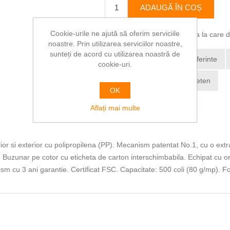
ADAUGĂ ÎN COȘ
Cookie-urile ne ajută să oferim serviciile
Vă rugăm să selectați adresa la care dor
noastre. Prin utilizarea serviciilor noastre,
sunteți de acord cu utilizarea noastră de
Adaugă la lista de preferinte
cookie-uri.
Trimite Email la un prieten
OK
Aflați mai multe
interior si exterior cu polipropilena (PP). Mecanism patentat No.1, cu o ext
i. Buzunar pe cotor cu eticheta de carton interschimbabila. Echipat cu ori
sm cu 3 ani garantie. Certificat FSC. Capacitate: 500 coli (80 g/mp). 