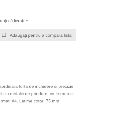
iți să livrați
Adăugați pentru a compara lista
raordinara forta de inchidere si precizie,
ficiu metalic de prindere, inele rado si
Format: A4. Latime cotor: 75 mm.