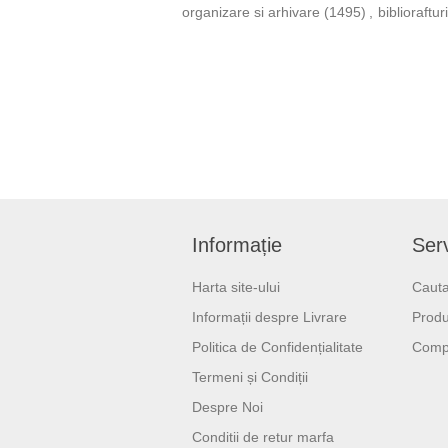
organizare si arhivare
(1495)
,
bibliorafturi
Informație
Serv
Harta site-ului
Cauta
Informații despre Livrare
Produ
Politica de Confidențialitate
Compa
Termeni și Condiții
Despre Noi
Conditii de retur marfa