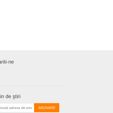
riti-ne
in de ştiri
ABONARE