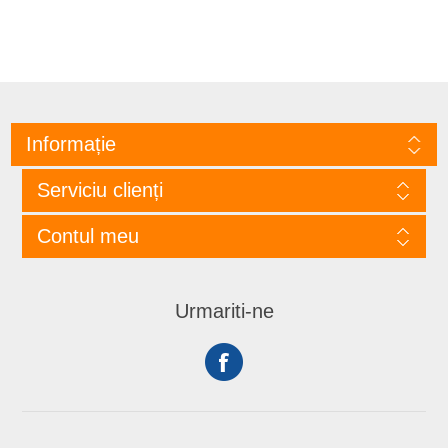
Informație
Serviciu clienți
Contul meu
Urmariti-ne