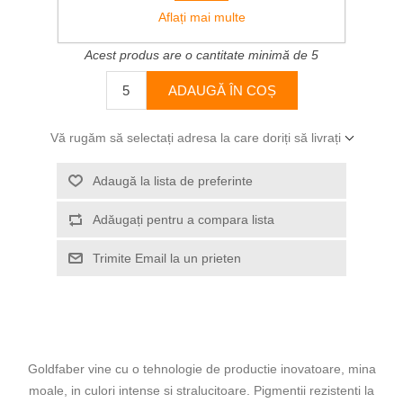
Aflați mai multe
6,92 RON
Acest produs are o cantitate minimă de 5
ADAUGĂ ÎN COȘ
Vă rugăm să selectați adresa la care doriți să livrați
Adaugă la lista de preferinte
Adăugați pentru a compara lista
Trimite Email la un prieten
Goldfaber vine cu o tehnologie de productie inovatoare, mina
moale, in culori intense si stralucitoare. Pigmentii rezistenti la