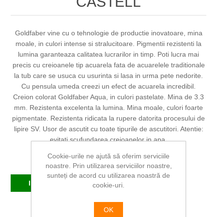
CASTELL
Goldfaber vine cu o tehnologie de productie inovatoare, mina
moale, in culori intense si stralucitoare. Pigmentii rezistenti la
lumina garanteaza calitatea lucrarilor in timp. Poti lucra mai
precis cu creioanele tip acuarela fata de acuarelele traditionale
la tub care se usuca cu usurinta si lasa in urma pete nedorite.
Cu pensula umeda creezi un efect de acuarela incredibil.
Creion colorat Goldfaber Aqua, in culori pastelate. Mina de 3.3
mm. Rezistenta excelenta la lumina. Mina moale, culori foarte
pigmentate. Rezistenta ridicata la rupere datorita procesului de
lipire SV. Usor de ascutit cu toate tipurile de ascutitori. Atentie:
evitati scufundarea creioanelor in apa.
Cookie-urile ne ajută să oferim serviciile
Producător:
FABER-CASTELL
noastre. Prin utilizarea serviciilor noastre,
sunteți de acord cu utilizarea noastră de
In stoc
cookie-uri.
OK
SKU:
FC114606