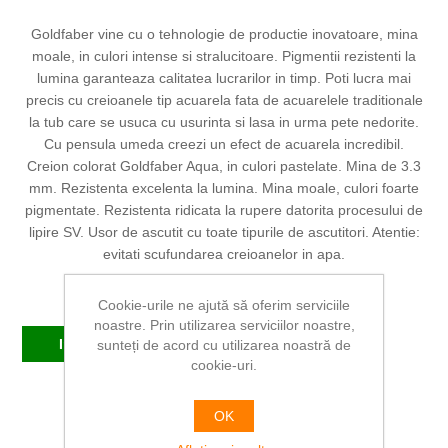
Goldfaber vine cu o tehnologie de productie inovatoare, mina
moale, in culori intense si stralucitoare. Pigmentii rezistenti la
lumina garanteaza calitatea lucrarilor in timp. Poti lucra mai
precis cu creioanele tip acuarela fata de acuarelele traditionale
la tub care se usuca cu usurinta si lasa in urma pete nedorite.
Cu pensula umeda creezi un efect de acuarela incredibil.
Creion colorat Goldfaber Aqua, in culori pastelate. Mina de 3.3
mm. Rezistenta excelenta la lumina. Mina moale, culori foarte
pigmentate. Rezistenta ridicata la rupere datorita procesului de
lipire SV. Usor de ascutit cu toate tipurile de ascutitori. Atentie:
evitati scufundarea creioanelor in apa.
Producător:
FABER-CASTELL
Cookie-urile ne ajută să oferim serviciile
noastre. Prin utilizarea serviciilor noastre,
In stoc
sunteți de acord cu utilizarea noastră de
cookie-uri.
SKU:
FC114680
OK
6,92 RON