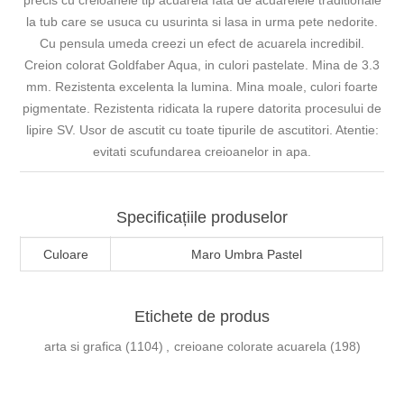
precis cu creioanele tip acuarela fata de acuarelele traditionale
la tub care se usuca cu usurinta si lasa in urma pete nedorite.
Cu pensula umeda creezi un efect de acuarela incredibil.
Creion colorat Goldfaber Aqua, in culori pastelate. Mina de 3.3
mm. Rezistenta excelenta la lumina. Mina moale, culori foarte
pigmentate. Rezistenta ridicata la rupere datorita procesului de
lipire SV. Usor de ascutit cu toate tipurile de ascutitori. Atentie:
evitati scufundarea creioanelor in apa.
Specificațiile produselor
Culoare
Maro Umbra Pastel
Etichete de produs
arta si grafica
(1104)
,
creioane colorate acuarela
(198)