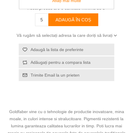
Aflați mai multe
Acest produs are o cantitate minimă de 5
ADAUGĂ ÎN COȘ
Vă rugăm să selectați adresa la care doriți să livrați
Adaugă la lista de preferinte
Adăugați pentru a compara lista
Trimite Email la un prieten
Goldfaber vine cu o tehnologie de productie inovatoare, mina
moale, in culori intense si stralucitoare. Pigmentii rezistenti la
lumina garanteaza calitatea lucrarilor in timp. Poti lucra mai