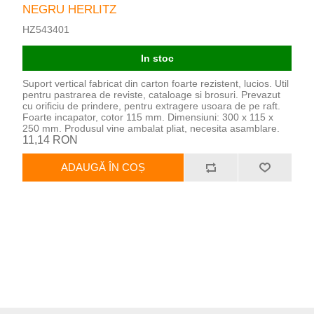
NEGRU HERLITZ
HZ543401
In stoc
Suport vertical fabricat din carton foarte rezistent, lucios. Util
pentru pastrarea de reviste, cataloage si brosuri. Prevazut
cu orificiu de prindere, pentru extragere usoara de pe raft.
Foarte incapator, cotor 115 mm. Dimensiuni: 300 x 115 x
250 mm. Produsul vine ambalat pliat, necesita asamblare.
11,14 RON
ADAUGĂ ÎN COȘ