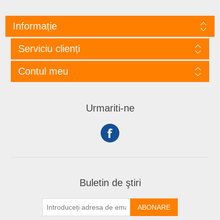
Informație
Serviciu clienți
Contul meu
Urmariti-ne
Buletin de ştiri
ABONARE