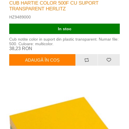
CUB HARTIE COLOR 500F CU SUPORT
TRANSPARENT HERLITZ
HZ9489000
In stoc
Cub notite color in suport din plastic transparent. Numar file:
500. Culoare: multicolor.
38,23 RON
ADAUGĂ ÎN COȘ