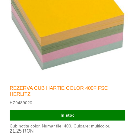
REZERVA CUB HARTIE COLOR 400F FSC
HERLITZ
HZ9489020
In stoc
Cub notite color, Numar file: 400. Culoare: multicolor.
21,25 RON