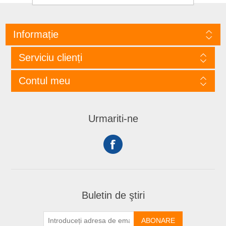
Informație
Serviciu clienți
Contul meu
Urmariti-ne
Buletin de ştiri
ABONARE