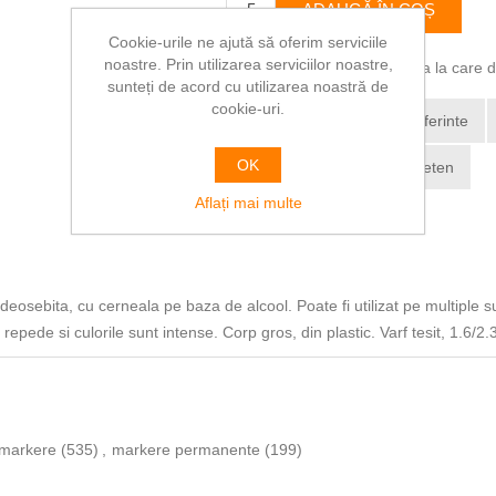
ADAUGĂ ÎN COȘ
Cookie-urile ne ajută să oferim serviciile
noastre. Prin utilizarea serviciilor noastre,
Vă rugăm să selectați adresa la care dor
sunteți de acord cu utilizarea noastră de
cookie-uri.
Adaugă la lista de preferinte
OK
Trimite Email la un prieten
Aflați mai multe
deosebita, cu cerneala pe baza de alcool. Poate fi utilizat pe multiple s
epede si culorile sunt intense. Corp gros, din plastic. Varf tesit, 1.6/2
markere
(535)
,
markere permanente
(199)