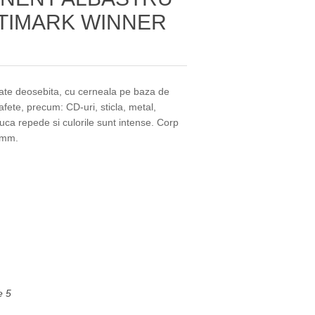
LTIMARK WINNER
tate deosebita, cu cerneala pe baza de
rafete, precum: CD-uri, sticla, metal,
uca repede si culorile sunt intense. Corp
9 mm.
e 5