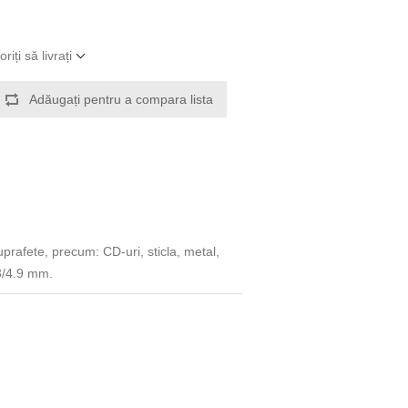
iți să livrați
Adăugați pentru a compara lista
uprafete, precum: CD-uri, sticla, metal,
.3/4.9 mm.