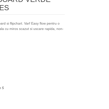
RES
ard si flipchart. Varf Easy flow pentru o
eala cu miros scazut si uscare rapida, non-
e 5