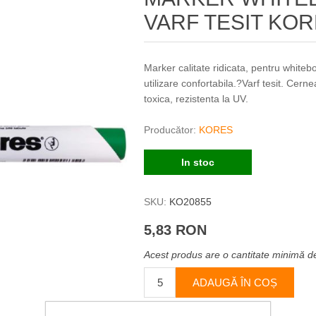
VARF TESIT KO
Marker calitate ridicata, pentru whitebo
utilizare confortabila.?Varf tesit. Cern
toxica, rezistenta la UV.
Producător:
KORES
In stoc
SKU:
KO20855
5,83 RON
Acest produs are o cantitate minimă d
ADAUGĂ ÎN COȘ