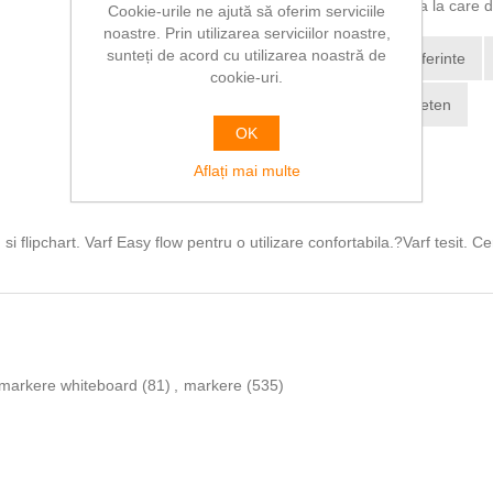
Vă rugăm să selectați adresa la care dor
Cookie-urile ne ajută să oferim serviciile
noastre. Prin utilizarea serviciilor noastre,
sunteți de acord cu utilizarea noastră de
Adaugă la lista de preferinte
cookie-uri.
Trimite Email la un prieten
OK
Aflați mai multe
si flipchart. Varf Easy flow pentru o utilizare confortabila.?Varf tesit. 
markere whiteboard
(81)
,
markere
(535)