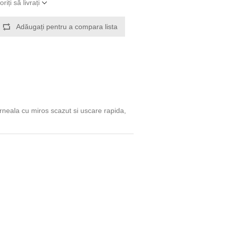
iți să livrați
Adăugați pentru a compara lista
Cerneala cu miros scazut si uscare rapida,