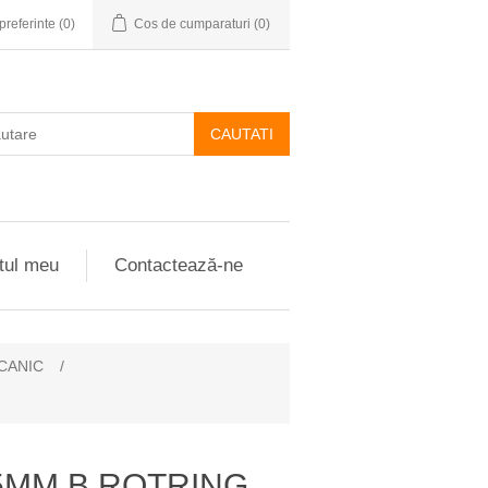
preferinte
(0)
Cos de cumparaturi
(0)
CAUTATI
tul meu
Contactează-ne
CANIC
/
.5MM B ROTRING