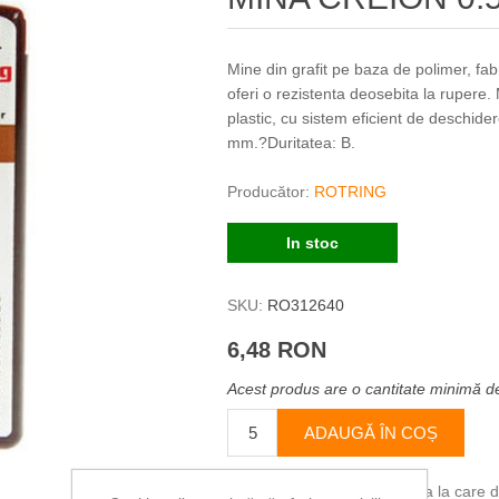
Mine din grafit pe baza de polimer, fab
oferi o rezistenta deosebita la rupere.
plastic, cu sistem eficient de deschid
mm.?Duritatea: B.
Producător:
ROTRING
In stoc
SKU:
RO312640
6,48 RON
Acest produs are o cantitate minimă d
ADAUGĂ ÎN COȘ
Vă rugăm să selectați adresa la care dor