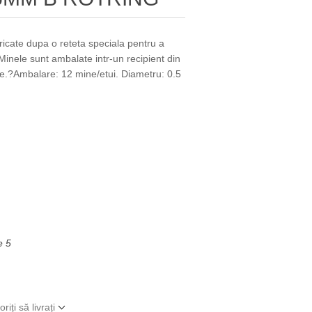
ricate dupa o reteta speciala pentru a
 Minele sunt ambalate intr-un recipient din
ere.?Ambalare: 12 mine/etui. Diametru: 0.5
e 5
iți să livrați