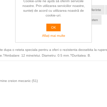
Cookie-urile ne ajută să oferim serviciile
noastre. Prin utilizarea serviciilor noastre,
Adaugă la lista de preferinte
sunteți de acord cu utilizarea noastră de
cookie-uri.
Trimite Email la un prieten
OK
Aflați mai multe
te dupa o reteta speciala pentru a oferi o rezistenta deosebita la ruper
ere.?Ambalare: 12 mine/etui. Diametru: 0.5 mm.?Duritatea: B.
mine creion mecanic
(51)