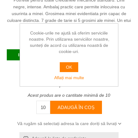
Potrivite pentru toate creioanele mecanice standard. Linii
negre, intense. Ambalaj practic care permite inlocuirea cu
usurinta a minei. Grosimea minei evidentiata prin capac de
culoare distincta. 7 grade de tarie si 5 grosimi ale minei. Un etui
contine 12 mine.
Cookie-urile ne ajută să oferim serviciile
noastre. Prin utilizarea serviciilor noastre,
Producător:
FABER-CASTELL
sunteți de acord cu utilizarea noastră de
cookie-uri.
In stoc
OK
SKU:
FC120501
Aflați mai multe
4,96 RON
Acest produs are o cantitate minimă de 10
ADAUGĂ ÎN COȘ
Vă rugăm să selectați adresa la care doriți să livrați