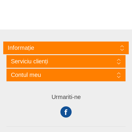
Informație
Serviciu clienți
Contul meu
Urmariti-ne