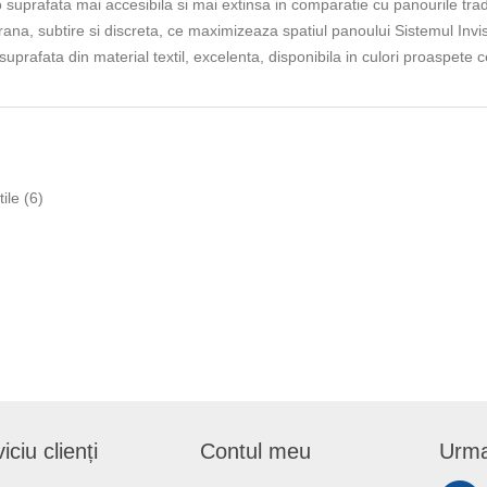
 suprafata mai accesibila si mai extinsa in comparatie cu panourile tradi
na, subtire si discreta, ce maximizeaza spatiul panoului Sistemul Invis
suprafata din material textil, excelenta, disponibila in culori proaspete 
tile
(6)
iciu clienți
Contul meu
Urma