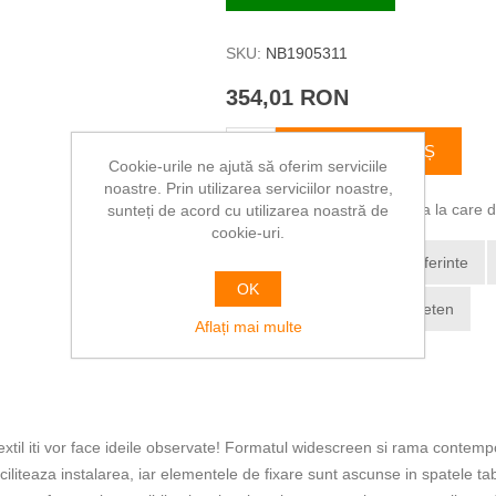
SKU:
NB1905311
354,01 RON
ADAUGĂ ÎN COȘ
Cookie-urile ne ajută să oferim serviciile
noastre. Prin utilizarea serviciilor noastre,
Vă rugăm să selectați adresa la care dor
sunteți de acord cu utilizarea noastră de
cookie-uri.
Adaugă la lista de preferinte
OK
Trimite Email la un prieten
Aflați mai multe
xtil iti vor face ideile observate! Formatul widescreen si rama contemp
ciliteaza instalarea, iar elementele de fixare sunt ascunse in spatele tabl