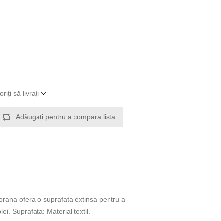
iți să livrați
Adăugați pentru a compara lista
orana ofera o suprafata extinsa pentru a
ei. Suprafata: Material textil.