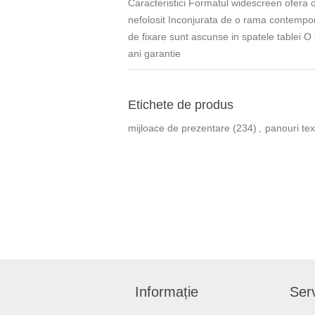
Caracteristici Formatul widescreen ofera o
nefolosit Inconjurata de o rama contempora
de fixare sunt ascunse in spatele tablei O 
ani garantie
Etichete de produs
mijloace de prezentare
(234)
,
panouri tex
Informație
Serv