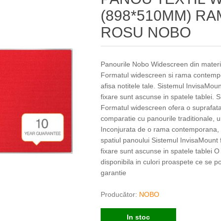
(898*510MM) RA
ROSU NOBO
Panourile Nobo Widescreen din material 
Formatul widescreen si rama contempo
afisa notitele tale. Sistemul InvisaMoun
fixare sunt ascunse in spatele tablei. Su
Formatul widescreen ofera o suprafata 
comparatie cu panourile traditionale, u
Inconjurata de o rama contemporana, s
spatiul panoului Sistemul InvisaMount f
fixare sunt ascunse in spatele tablei O 
disponibila in culori proaspete ce se p
garantie
Producător:
NOBO
In stoc