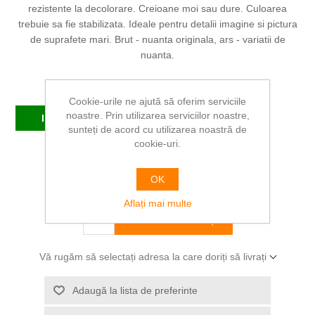
rezistente la decolorare. Creioane moi sau dure. Culoarea
trebuie sa fie stabilizata. Ideale pentru detalii imagine si pictura
de suprafete mari. Brut - nuanta originala, ars - variatii de
nuanta.
Producător:
FABER-CASTELL
Cookie-urile ne ajută să oferim serviciile
noastre. Prin utilizarea serviciilor noastre,
In stoc
sunteți de acord cu utilizarea noastră de
cookie-uri.
SKU:
FC128401
OK
12,31 RON
Aflați mai multe
ADAUGĂ ÎN COȘ
Vă rugăm să selectați adresa la care doriți să livrați
Adaugă la lista de preferinte