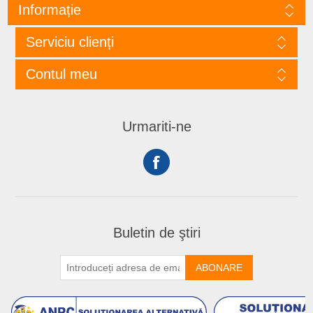
Informație
Serviciu clienți
Contul meu
Urmariti-ne
Buletin de ştiri
ABONARE