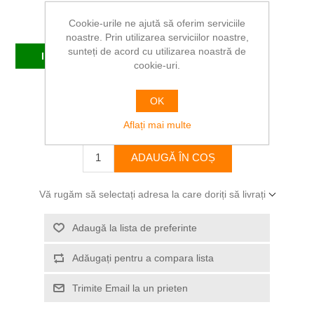
Cookie-urile ne ajută să oferim serviciile
Producător:
DELI
noastre. Prin utilizarea serviciilor noastre,
sunteți de acord cu utilizarea noastră de
In stoc
cookie-uri.
SKU:
DL2008
OK
36,80 RON
Aflați mai multe
ADAUGĂ ÎN COȘ
Vă rugăm să selectați adresa la care doriți să livrați
Adaugă la lista de preferinte
Adăugați pentru a compara lista
Trimite Email la un prieten