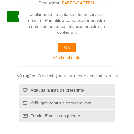
Producător:
FABER-CASTELL
Cookie-urile ne ajută să oferim serviciile
In stoc
noastre. Prin utilizarea serviciilor noastre,
sunteți de acord cu utilizarea noastră de
cookie-uri.
SKU:
FC148190
208,37 RON
OK
Aflați mai multe
ADAUGĂ ÎN COȘ
Vă rugăm să selectați adresa la care doriți să livrați
Adaugă la lista de preferinte
Adăugați pentru a compara lista
Trimite Email la un prieten