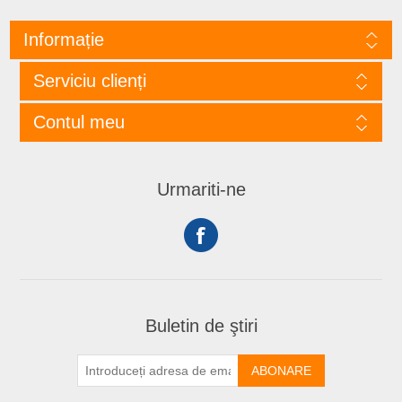
Informație
Serviciu clienți
Contul meu
Urmariti-ne
Buletin de ştiri
ABONARE