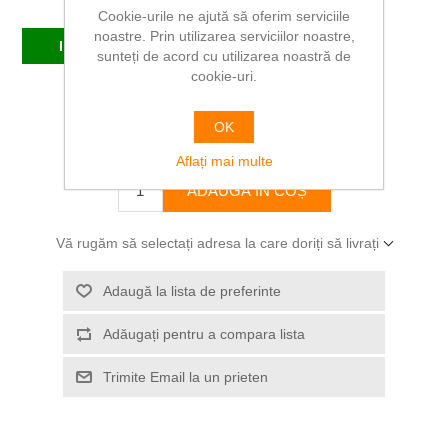
Producător:
DELI
Cookie-urile ne ajută să oferim serviciile
noastre. Prin utilizarea serviciilor noastre,
In stoc
sunteți de acord cu utilizarea noastră de
cookie-uri.
SKU:
DL3796
OK
25,42 RON
Aflați mai multe
ADAUGĂ ÎN COȘ
Vă rugăm să selectați adresa la care doriți să livrați
Adaugă la lista de preferinte
Adăugați pentru a compara lista
Trimite Email la un prieten